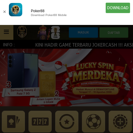
DOWNLOAD
×
Poker88
Download Poker88 Mobile
KINI HADIR GAME TERBARU JOKERCASH !!! AKSES SE
INFO :
HOME
IDN E-LOTTERY
POKER
SLOT GAME
NEW
NEW
SPORTBOOK
LIVE CASINO
IDNLIVE
NEW
ESPORTS
TOGEL
ARCADE
NEW
NEW
NEW
TEMBAK IKAN
IDNRAFFLE
IDNTRADE