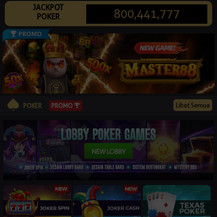
JACKPOT
© 2026 suksespk88.com. All Rights Reserved | 18+
800,441,777
POKER
Lihat Semua
PROMO
POKER