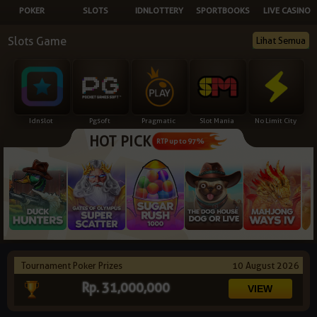
POKER
SLOTS
IDNLOTTERY
SPORTBOOKS
LIVE CASINO
NEW
Slots Game
Lihat Semua
TANGKAS
RTP
DEPOSIT
WITHDRAW
Idnslot
Pgsoft
Pragmatic
Slot Mania
No Limit City
HOT PICK
PROMOSI
RTP up to 97%
DOWNLOAD
REFERRAL
JACKPOT
Tournament Poker Prizes
10 August 2026
VIP MEMBER
Rp. 31,000,000
HUBUNGI KAMI