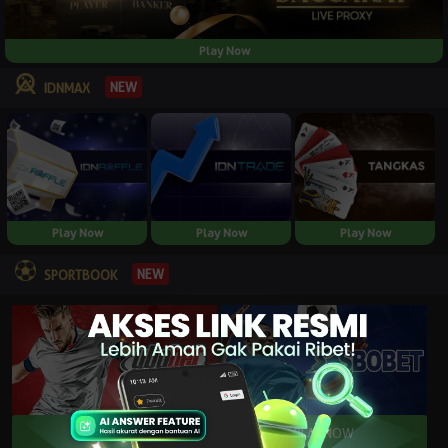
Play Now
NEW
IDNMAX
Play Now
Play Now
Play Now
NEW
SPORTBOOK