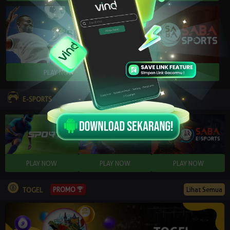
E-SPORTS
Lihat Semua
PROMO
TOGEL