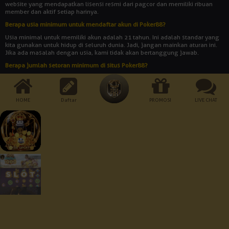
website yang mendapatkan lisensi resmi dari pagcor dan memiliki ribuan
member dan aktif setiap harinya.
Berapa usia minimum untuk mendaftar akun di Poker88?
Usia minimal untuk memiliki akun adalah 21 tahun. Ini adalah standar yang
kita gunakan untuk hidup di seluruh dunia. Jadi, jangan mainkan aturan ini.
Jika ada masalah dengan usia, kami tidak akan bertanggung jawab.
Berapa jumlah setoran minimum di situs Poker88?
Jumlah setoran minimum adalah Rp 10.000. Bukankah itu rendah? Dengan
uang yang begitu banyak, Anda bisa memainkan semua jenis permainan
yang disediakan oleh agen judi online POKER88.
HOME
Daftar
PROMOSI
LIVE CHAT
Cara Pembayaran:
Dukungan Perangkat :
Keamanan Terjamin :
© 2026 Poker88. All Rights Reserved | 18+