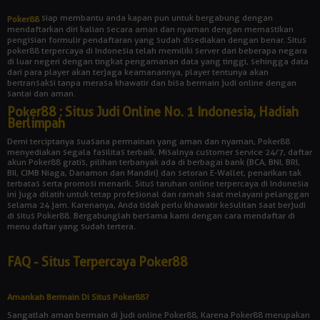
siap membantu anda kapan pun untuk bergabung dengan
Poker88
mendaftarkan diri kalian secara aman dan nyaman dengan memastikan
pengisian formulir pendaftaran yang sudah disediakan dengan benar. Situs
poker88 terpercaya di Indonesia telah memiliki server dari beberapa negara
di luar negeri dengan tingkat pengamanan data yang tinggi, sehingga data
dari para player akan terjaga keamanannya, player tentunya akan
bertransaksi tanpa merasa khawatir dan bisa bermain judi online dengan
santai dan aman.
Poker88 : Situs Judi Online No. 1 Indonesia, Hadiah
Berlimpah
Demi terciptanya suasana permainan yang aman dan nyaman, Poker88
menyediakan segala fasilitas terbaik. Misalnya customer service 24/7, daftar
akun Poker88 gratis, pilihan terbanyak ada di berbagai bank (BCA, BNI, BRI,
BII, CIMB Niaga, Danamon dan Mandiri) dan setoran E-Wallet, penarikan tak
terbatas serta promosi menarik. Situs taruhan online terpercaya di Indonesia
ini juga dilatih untuk tetap profesional dan ramah saat melayani pelanggan
selama 24 jam. Karenanya, Anda tidak perlu khawatir kesulitan saat berjudi
di situs Poker88. Bergabunglah bersama kami dengan cara mendaftar di
menu daftar yang sudah tertera.
FAQ - Situs Terpercaya Poker88
Amankah Bermain Di Situs Poker88?
Sangatlah aman bermain di judi online Poker88, Karena Poker88 merupakan